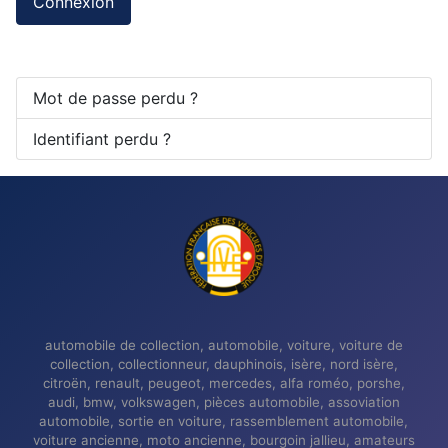
Connexion
Mot de passe perdu ?
Identifiant perdu ?
automobile de collection, automobile, voiture, voiture de
collection, collectionneur, dauphinois, isère, nord isère,
citroën, renault, peugeot, mercedes, alfa roméo, porshe,
audi, bmw, volkswagen, pièces automobile, assoviation
automobile, sortie en voiture, rassemblement automobile,
voiture ancienne, moto ancienne, bourgoin jallieu, amateurs